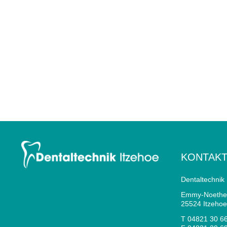
KONTAK
Dentaltechnik
Emmy-Noether
25524 Itzehoe
T 04821 30 6