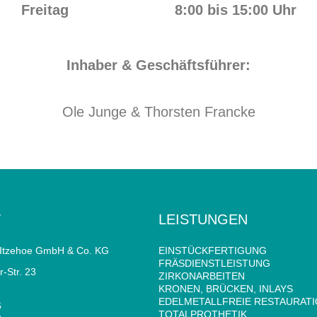
Freitag 8:00 bis 15:00 Uhr
Inhaber & Geschäftsführer:
Ole Junge & Thorsten Francke
T
LEISTUNGEN
 Itzehoe GmbH & Co. KG
EINSTÜCKFERTIGUNG
FRÄSDIENSTLEISTUNG
-Str. 23
ZIRKONARBEITEN
KRONEN, BRÜCKEN, INLAYS
EDELMETALLFREIE RESTAURAT
6
TOTALPROTHETIK