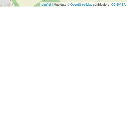
Leaflet
| Map data ©
OpenStreetMap
contributors,
CC-BY-SA